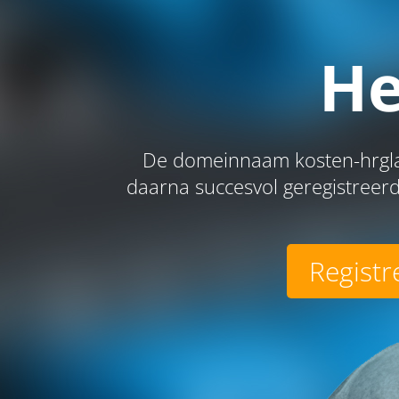
He
De domeinnaam kosten-hrglas
daarna succesvol geregistreerd
Registr