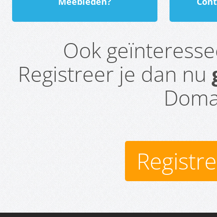
Meebieden?
Cont
Ook geïnteress
Registreer je dan nu
Domai
Registr